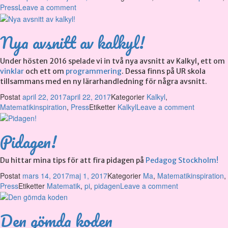
Press
Leave a comment
Nya avsnitt av kalkyl!
Under hösten 2016 spelade vi in två nya avsnitt av Kalkyl, ett om
vinklar
och ett om
programmering
. Dessa finns på UR skola
tillsammans med en ny lärarhandledning för några avsnitt.
Postat
april 22, 2017
april 22, 2017
Kategorier
Kalkyl
,
Matematikinspiration
,
Press
Etiketter
Kalkyl
Leave a comment
Pidagen!
Du hittar mina tips för att fira pidagen på
Pedagog Stockholm!
Postat
mars 14, 2017
maj 1, 2017
Kategorier
Ma
,
Matematikinspiration
,
Press
Etiketter
Matematik
,
pi
,
pidagen
Leave a comment
Den gömda koden