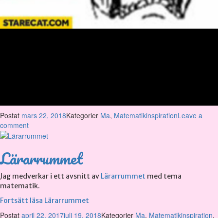
Postat
mars 22, 2018
Kategorier
Ma
,
Matematikinspiration
Leave a
comment
Lärarrummet
Jag medverkar i ett avsnitt av
Lärarrummet
med tema
matematik.
Fortsätt läsa
Lärarrummet
Postat
april 22, 2017
juli 19, 2018
Kategorier
Ma
,
Matematikinspiration
,