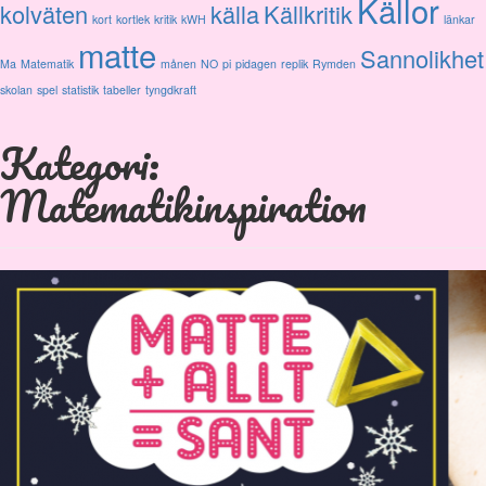
Källor
kolväten
källa
Källkritik
kort
kortlek
kritik
kWH
länkar
matte
Sannolikhet
Ma
Matematik
månen
NO
pi
pidagen
replik
Rymden
skolan
spel
statistik
tabeller
tyngdkraft
Kategori:
Matematikinspiration