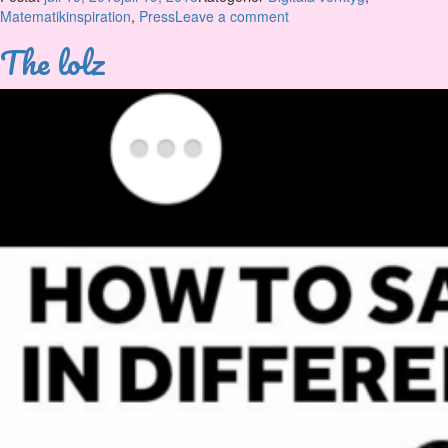
Matematikinspiration
,
Press
Leave a comment
The lolz