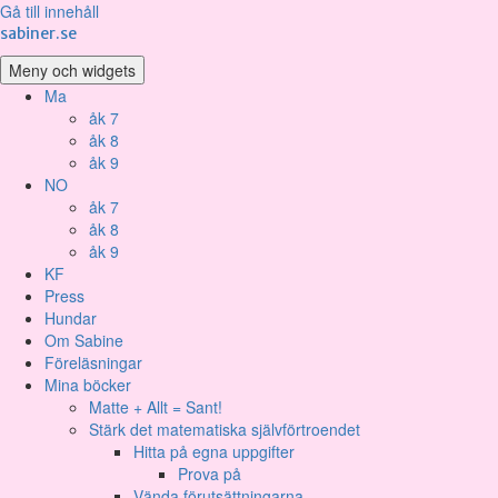
Gå till innehåll
sabiner.se
Meny och widgets
Ma
åk 7
åk 8
åk 9
NO
åk 7
åk 8
åk 9
KF
Press
Hundar
Om Sabine
Föreläsningar
Mina böcker
Matte + Allt = Sant!
Stärk det matematiska självförtroendet
Hitta på egna uppgifter
Prova på
Vända förutsättningarna