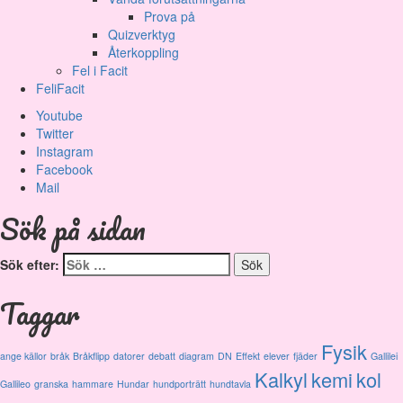
Prova på
Quizverktyg
Återkoppling
Fel i Facit
FeliFacit
Youtube
Twitter
Instagram
Facebook
Mail
Sök på sidan
Sök efter:
Taggar
Fysik
ange källor
bråk
Bråkflipp
datorer
debatt
diagram
DN
Effekt
elever
fjäder
Gallilei
Kalkyl
kemi
kol
Gallileo
granska
hammare
Hundar
hundporträtt
hundtavla