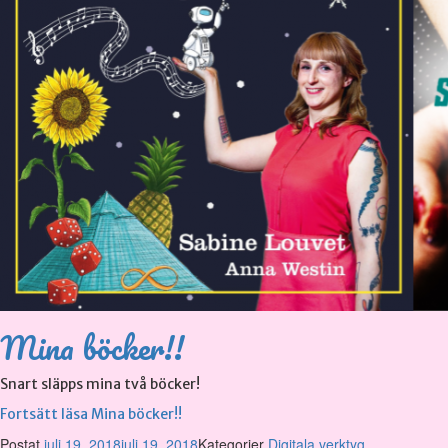
Mina böcker!!
Snart släpps mina två böcker!
Fortsätt läsa
Mina böcker!!
Postat
juli 19, 2018
juli 19, 2018
Kategorier
Digitala verktyg
,