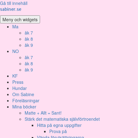
Gå till innehåll
sabiner.se
Meny och widgets
Ma
åk 7
åk 8
åk 9
NO
åk 7
åk 8
åk 9
KF
Press
Hundar
Om Sabine
Föreläsningar
Mina böcker
Matte + Allt = Sant!
Stärk det matematiska självförtroendet
Hitta på egna uppgifter
Prova på
Vända förutsättningarna