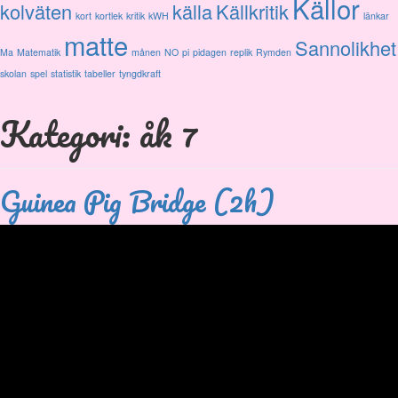
Källor
kolväten
källa
Källkritik
kort
kortlek
kritik
kWH
länkar
matte
Sannolikhet
Ma
Matematik
månen
NO
pi
pidagen
replik
Rymden
skolan
spel
statistik
tabeller
tyngdkraft
Kategori: åk 7
Guinea Pig Bridge (2h)