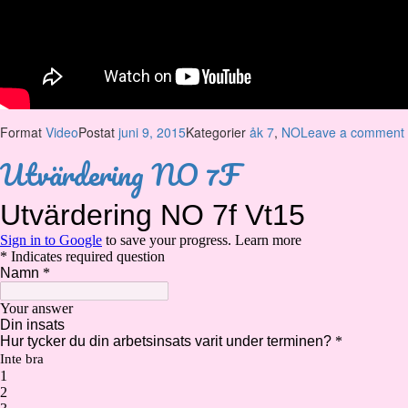
Format
Video
Postat
juni 9, 2015
Kategorier
åk 7
,
NO
Leave a comment
Utvärdering NO 7F