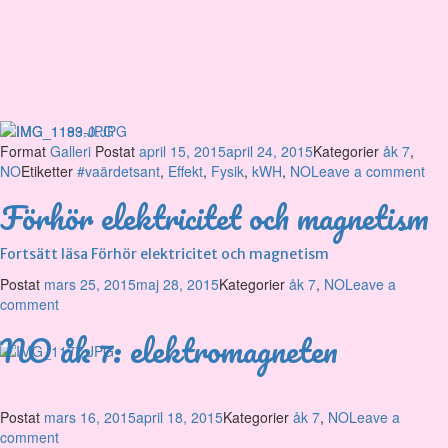
Format
Galleri
Postat
april 15, 2015
april 24, 2015
Kategorier
åk 7
,
NO
Etiketter
#vaärdetsant
,
Effekt
,
Fysik
,
kWH
,
NO
Leave a comment
Förhör elektricitet och magnetism
Fortsätt läsa
Förhör elektricitet och magnetism
Postat
mars 25, 2015
maj 28, 2015
Kategorier
åk 7
,
NO
Leave a
comment
NO åk 7: elektromagneten
Postat
mars 16, 2015
april 18, 2015
Kategorier
åk 7
,
NO
Leave a
comment