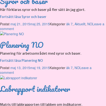
Syror och baser
Här förklaras syror och baser på fler sätt än jag gjort.
Fortsätt läsa
Syror och baser
Postat
maj 21, 2015
maj 25, 2015
Kategorier
åk 7
,
Aktuellt
,
NO
Leave a
comment
Planering NO
Planering för arbetsområdet med syror och baser.
Fortsätt läsa
Planering NO
Postat
maj 13, 2015
maj 19, 2015
Kategorier
åk 7
,
NO
Leave a
comment
Labrapport indikatorer
Matris till labbrapporten till labben om indikatorer.