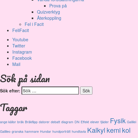
Prova på
Quizverktyg
Återkoppling
Fel i Facit
FeliFacit
Youtube
Twitter
Instagram
Facebook
Mail
Sök på sidan
Sök efter:
Taggar
Fysik
ange källor
bråk
Bråkflipp
datorer
debatt
diagram
DN
Effekt
elever
fjäder
Gallilei
Kalkyl
kemi
kol
Gallileo
granska
hammare
Hundar
hundporträtt
hundtavla