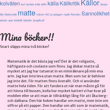
Källor
kolväten
källa
Källkritik
kort
kortlek
kritik
kWH
länkar
matte
Sannolikhet
Ma
Matematik
månen
NO
pi
pidagen
replik
Rymden
skolan
spel
statistik
tabeller
tyngdkraft
Mina böcker!!
Snart släpps mina två böcker!
Matematik är det bästa jag vet! Det är det roligaste,
häftigaste och coolaste som finns. Jag älskar matte så
mycket att jag har tatuerat in en miniräknare på min ena
arm. Jag kan inte leva utan matte. Men som tur är behöver
jag inte det. För matten finns överallt. Och vi använder
matte hela tiden. För att fundera ut när man måste gå för
att hinna till bussen, kolla hur mycket batteri vi har kvar på
mobilen eller se att man är tillräckligt lång för att åka berg-
och dalbana. Den här boken handlar om matte, men inte om
siffror på ett papper. Den handlar om allt som är matematik,