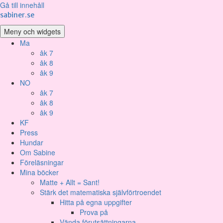
Gå till innehåll
sabiner.se
Meny och widgets
Ma
åk 7
åk 8
åk 9
NO
åk 7
åk 8
åk 9
KF
Press
Hundar
Om Sabine
Föreläsningar
Mina böcker
Matte + Allt = Sant!
Stärk det matematiska självförtroendet
Hitta på egna uppgifter
Prova på
Vända förutsättningarna