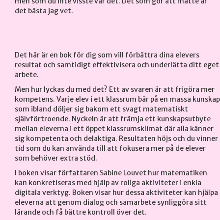
men som du inte visste var det. Det som gör att matte är
det bästa jag vet.
Det här är en bok för dig som vill förbättra dina elevers
resultat och samtidigt effektivisera och underlätta ditt eget
arbete.
Men hur lyckas du med det? Ett av svaren är att frigöra mer
kompetens. Varje elev i ett klassrum bär på en massa kunskap
som ibland döljer sig bakom ett svagt matematiskt
självförtroende. Nyckeln är att främja ett kunskapsutbyte
mellan eleverna i ett öppet klassrumsklimat där alla känner
sig kompetenta och delaktiga. Resultaten höjs och du vinner
tid som du kan använda till att fokusera mer på de elever
som behöver extra stöd.
I boken visar författaren Sabine Louvet hur matematiken
kan konkretiseras med hjälp av roliga aktiviteter i enkla
digitala verktyg. Boken visar hur dessa aktiviteter kan hjälpa
eleverna att genom dialog och samarbete synliggöra sitt
lärande och få bättre kontroll över det.