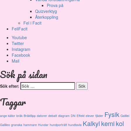
Prova på
Quizverktyg
Återkoppling
Fel i Facit
FeliFacit
Youtube
Twitter
Instagram
Facebook
Mail
Sök på sidan
Sök efter:
Taggar
Fysik
ange källor
bråk
Bråkflipp
datorer
debatt
diagram
DN
Effekt
elever
fjäder
Gallilei
Kalkyl
kemi
kol
Gallileo
granska
hammare
Hundar
hundporträtt
hundtavla