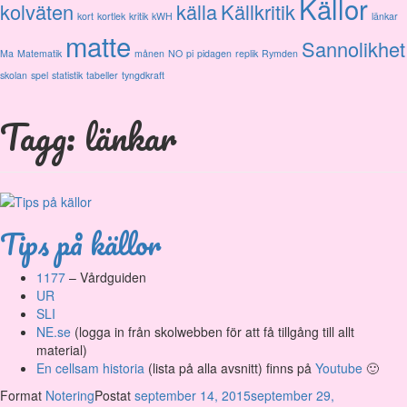
Källor
kolväten
källa
Källkritik
kort
kortlek
kritik
kWH
länkar
matte
Sannolikhet
Ma
Matematik
månen
NO
pi
pidagen
replik
Rymden
skolan
spel
statistik
tabeller
tyngdkraft
Tagg: länkar
Tips på källor
1177
– Vårdguiden
UR
SLI
NE.se
(logga in från skolwebben för att få tillgång till allt
material)
En cellsam historia
(lista på alla avsnitt) finns på
Youtube
🙂
Format
Notering
Postat
september 14, 2015
september 29,