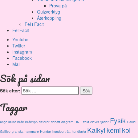
Prova på
Quizverktyg
Återkoppling
Fel i Facit
FeliFacit
Youtube
Twitter
Instagram
Facebook
Mail
Sök på sidan
Sök efter:
Taggar
Fysik
ange källor
bråk
Bråkflipp
datorer
debatt
diagram
DN
Effekt
elever
fjäder
Gallilei
Kalkyl
kemi
kol
Gallileo
granska
hammare
Hundar
hundporträtt
hundtavla