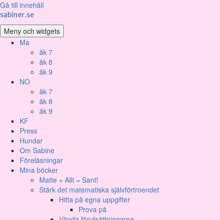
Gå till innehåll
sabiner.se
Meny och widgets
Ma
åk 7
åk 8
åk 9
NO
åk 7
åk 8
åk 9
KF
Press
Hundar
Om Sabine
Föreläsningar
Mina böcker
Matte + Allt = Sant!
Stärk det matematiska självförtroendet
Hitta på egna uppgifter
Prova på
Vända förutsättningarna