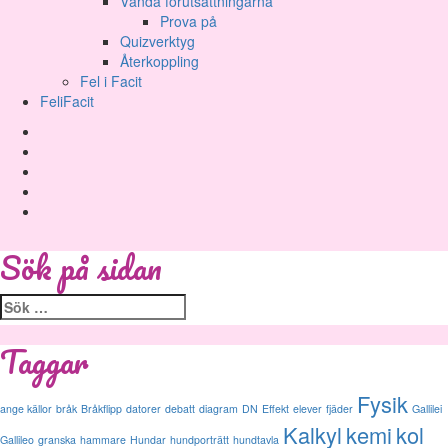
Vända förutsättningarna
Prova på
Quizverktyg
Återkoppling
Fel i Facit
FeliFacit
Youtube
Twitter
Instagram
Facebook
Mail
Sök på sidan
Sök
efter:
Taggar
Fysik
ange källor
bråk
Bråkflipp
datorer
debatt
diagram
DN
Effekt
elever
fjäder
Gallilei
Kalkyl
kemi
kol
Gallileo
granska
hammare
Hundar
hundporträtt
hundtavla