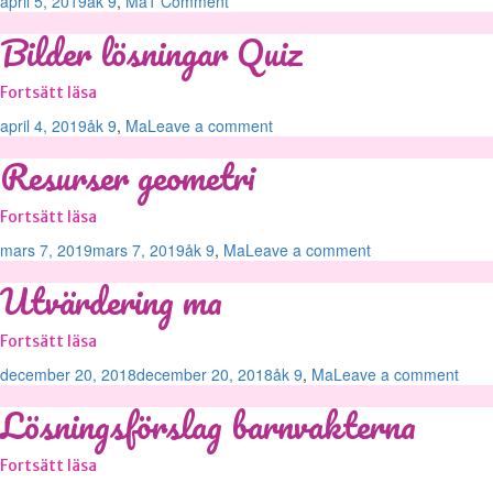
Postat
Kategorier
april 5, 2019
åk 9
,
Ma
1 Comment
Bilder lösningar Quiz
Bilder
Fortsätt läsa
lösningar
Postat
Kategorier
april 4, 2019
åk 9
,
Ma
Leave a comment
Quiz
Resurser geometri
Resurser
Fortsätt läsa
geometri
Postat
Kategorier
mars 7, 2019
mars 7, 2019
åk 9
,
Ma
Leave a comment
Utvärdering ma
Utvärdering
Fortsätt läsa
ma
Postat
Kategorier
december 20, 2018
december 20, 2018
åk 9
,
Ma
Leave a comment
Lösningsförslag barnvakterna
Lösningsförslag
Fortsätt läsa
barnvakterna