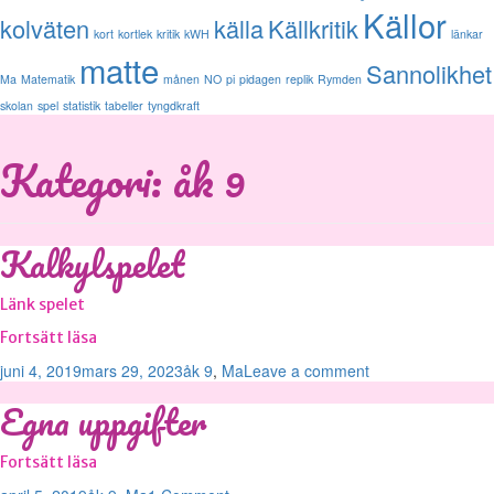
Källor
kolväten
källa
Källkritik
kort
kortlek
kritik
kWH
länkar
matte
Sannolikhet
Ma
Matematik
månen
NO
pi
pidagen
replik
Rymden
skolan
spel
statistik
tabeller
tyngdkraft
Kategori: åk 9
Kalkylspelet
Länk spelet
Kalkylspelet
Fortsätt läsa
Postat
Kategorier
juni 4, 2019
mars 29, 2023
åk 9
,
Ma
Leave a comment
Egna uppgifter
Egna
Fortsätt läsa
uppgifter