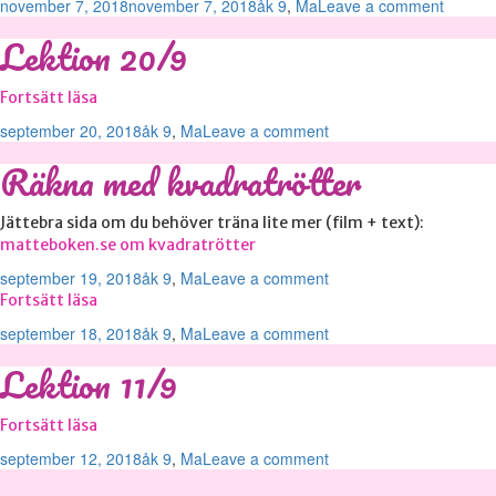
Postat
Kategorier
november 7, 2018
november 7, 2018
åk 9
,
Ma
Leave a comment
Lektion 20/9
Lektion
Fortsätt läsa
20/9
Postat
Kategorier
september 20, 2018
åk 9
,
Ma
Leave a comment
Räkna med kvadratrötter
Jättebra sida om du behöver träna lite mer (film + text):
matteboken.se om kvadratrötter
Postat
Kategorier
september 19, 2018
åk 9
,
Ma
Leave a comment
Fortsätt läsa
Postat
Kategorier
september 18, 2018
åk 9
,
Ma
Leave a comment
Lektion 11/9
Lektion
Fortsätt läsa
11/9
Postat
Kategorier
september 12, 2018
åk 9
,
Ma
Leave a comment