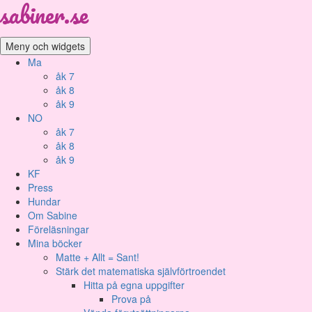
sabiner.se
Gå
till
innehåll
Meny och widgets
Ma
åk 7
åk 8
åk 9
NO
åk 7
åk 8
åk 9
KF
Press
Hundar
Om Sabine
Föreläsningar
Mina böcker
Matte + Allt = Sant!
Stärk det matematiska självförtroendet
Hitta på egna uppgifter
Prova på