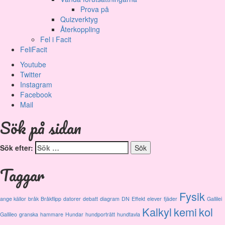
Prova på
Quizverktyg
Återkoppling
Fel i Facit
FeliFacit
Youtube
Twitter
Instagram
Facebook
Mail
Sök på sidan
Sök efter:
Taggar
Fysik
ange källor
bråk
Bråkflipp
datorer
debatt
diagram
DN
Effekt
elever
fjäder
Gallilei
Kalkyl
kemi
kol
Gallileo
granska
hammare
Hundar
hundporträtt
hundtavla