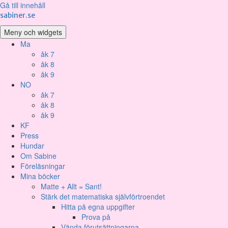
Gå till innehåll
sabiner.se
Meny och widgets
Ma
åk 7
åk 8
åk 9
NO
åk 7
åk 8
åk 9
KF
Press
Hundar
Om Sabine
Föreläsningar
Mina böcker
Matte + Allt = Sant!
Stärk det matematiska självförtroendet
Hitta på egna uppgifter
Prova på
Vända förutsättningarna