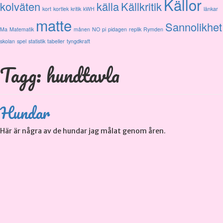
Källor
kolväten
källa
Källkritik
kort
kortlek
kritik
kWH
länkar
matte
Sannolikhet
Ma
Matematik
månen
NO
pi
pidagen
replik
Rymden
skolan
spel
statistik
tabeller
tyngdkraft
Tagg: hundtavla
Hundar
Här är några av de hundar jag målat genom åren.