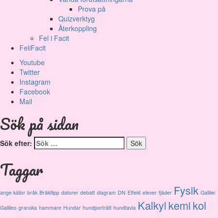
Prova på
Quizverktyg
Återkoppling
Fel i Facit
FeliFacit
Youtube
Twitter
Instagram
Facebook
Mail
Sök på sidan
Sök efter:
Taggar
Fysik
ange källor
bråk
Bråkflipp
datorer
debatt
diagram
DN
Effekt
elever
fjäder
Gallilei
Kalkyl
kemi
kol
Gallileo
granska
hammare
Hundar
hundporträtt
hundtavla