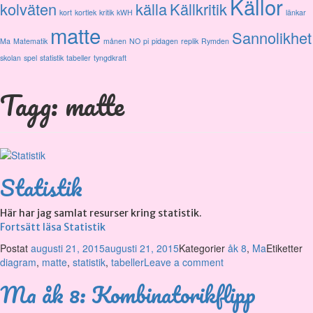
Källor
kolväten
källa
Källkritik
kort
kortlek
kritik
kWH
länkar
matte
Sannolikhet
Ma
Matematik
månen
NO
pi
pidagen
replik
Rymden
skolan
spel
statistik
tabeller
tyngdkraft
Tagg: matte
Statistik
Här har jag samlat resurser kring statistik.
Fortsätt läsa
Statistik
Postat
augusti 21, 2015
augusti 21, 2015
Kategorier
åk 8
,
Ma
Etiketter
diagram
,
matte
,
statistik
,
tabeller
Leave a comment
Ma åk 8: Kombinatorikflipp