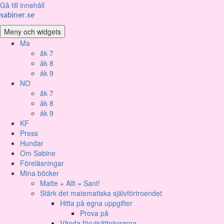
Gå till innehåll
sabiner.se
Meny och widgets
Ma
åk 7
åk 8
åk 9
NO
åk 7
åk 8
åk 9
KF
Press
Hundar
Om Sabine
Föreläsningar
Mina böcker
Matte + Allt = Sant!
Stärk det matematiska självförtroendet
Hitta på egna uppgifter
Prova på
Vända förutsättningarna