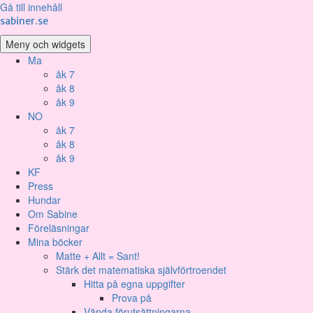
Gå till innehåll
sabiner.se
Meny och widgets
Ma
åk 7
åk 8
åk 9
NO
åk 7
åk 8
åk 9
KF
Press
Hundar
Om Sabine
Föreläsningar
Mina böcker
Matte + Allt = Sant!
Stärk det matematiska självförtroendet
Hitta på egna uppgifter
Prova på
Vända förutsättningarna