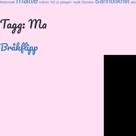
Sannolikhet
Matematik
månen
NO
pi
pidagen
replik
Rymden
sko
Tagg: Ma
Bråkflipp