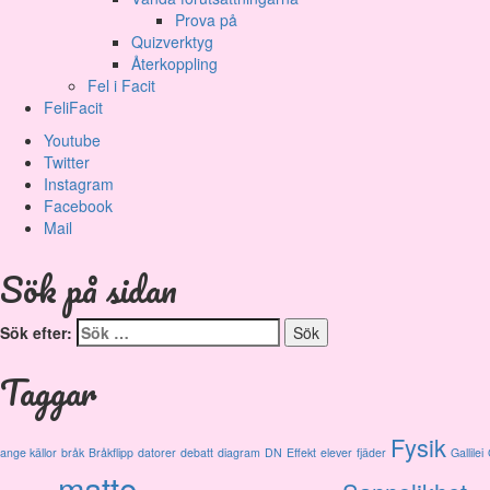
Prova på
Quizverktyg
Återkoppling
Fel i Facit
FeliFacit
Youtube
Twitter
Instagram
Facebook
Mail
Sök på sidan
Sök efter:
Taggar
Fysik
ange källor
bråk
Bråkflipp
datorer
debatt
diagram
DN
Effekt
elever
fjäder
Gallilei
matte