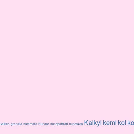
Kalkyl
kemi
kol
ko
Gallileo
granska
hammare
Hundar
hundporträtt
hundtavla