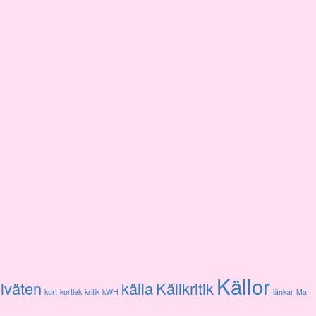
Källor
lväten
källa
Källkritik
kort
kortlek
kritik
kWH
länkar
Ma