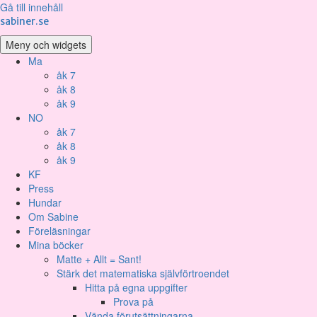
Gå till innehåll
sabiner.se
Meny och widgets
Ma
åk 7
åk 8
åk 9
NO
åk 7
åk 8
åk 9
KF
Press
Hundar
Om Sabine
Föreläsningar
Mina böcker
Matte + Allt = Sant!
Stärk det matematiska självförtroendet
Hitta på egna uppgifter
Prova på
Vända förutsättningarna