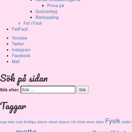
Prova på
Quizverktyg
Återkoppling
Fel i Facit
FeliFacit
Youtube
Twitter
Instagram
Facebook
Mail
Sök på sidan
Sök efter:
Taggar
Fysik
ange källor
bråk
Bråkflipp
datorer
debatt
diagram
DN
Effekt
elever
fjäder
Gallilei
matte