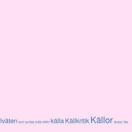
Källor
lväten
källa
Källkritik
kort
kortlek
kritik
kWH
länkar
Ma