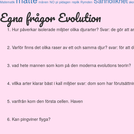
Sannolikhet
Matematik
månen
NO
pi
pidagen
replik
Rymden
sko
Egna frågor Evolution
Hur påverkar isolerade miljöer olika djurarter? Svar: de gör att a
Varför finns det olika raser av ett och samma djur? svar: för att d
vad hete mannen som kom på den moderna evolutions teorin?
villka arter klarar bäst i kall miljöer svar: dom som har förutsättni
varifrån kom den första cellen. Haven
Kan pingviner flyga?