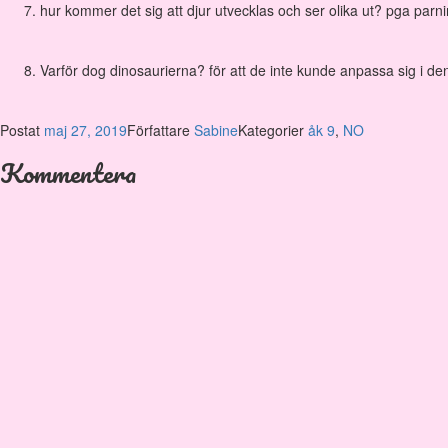
hur kommer det sig att djur utvecklas och ser olika ut? pga par
Varför dog dinosaurierna? för att de inte kunde anpassa sig i den
Postat
maj 27, 2019
Författare
Sabine
Kategorier
åk 9
,
NO
Kommentera