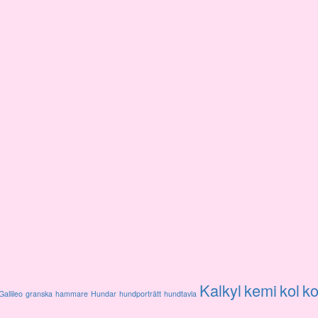
Kalkyl
kemi
kol
ko
Gallileo
granska
hammare
Hundar
hundporträtt
hundtavla