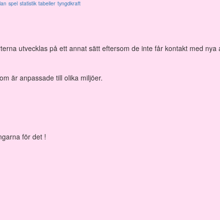
lan
spel
statistik
tabeller
tyngdkraft
rterna utvecklas på ett annat sätt eftersom de inte får kontakt med nya a
om är anpassade till olika miljöer.
ngarna för det !